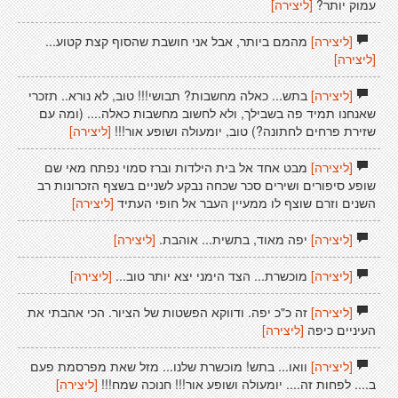
עמוק יותר?
[ליצירה]
[ליצירה]
מהמם ביותר, אבל אני חושבת שהסוף קצת קטוע...
[ליצירה]
[ליצירה]
בתש... כאלה מחשבות? תבושי!!! טוב, לא נורא.. תזכרי
שאנחנו תמיד פה בשבילך, ולא לחשוב מחשבות כאלה.... (ומה עם
שזירת פרחים לחתונה?) טוב, יומעולה ושופע אור!!!
[ליצירה]
[ליצירה]
מבט אחד אל בית הילדות וברז סמוי נפתח מאי שם
שופע סיפורים ושירים סכר שכחה נבקע לשניים בשצף הזכרונות רב
השנים וזרם שוצף לו ממעיין העבר אל חופי העתיד
[ליצירה]
[ליצירה]
יפה מאוד, בתשית... אוהבת.
[ליצירה]
[ליצירה]
מוכשרת... הצד הימני יצא יותר טוב...
[ליצירה]
[ליצירה]
זה כ"כ יפה. ודווקא הפשטות של הציור. הכי אהבתי את
העיניים כיפה
[ליצירה]
[ליצירה]
וואו... בתש! מוכשרת שלנו... מזל שאת מפרסמת פעם
ב.... לפחות זה.... יומעולה ושופע אור!!! חנוכה שמח!!!
[ליצירה]