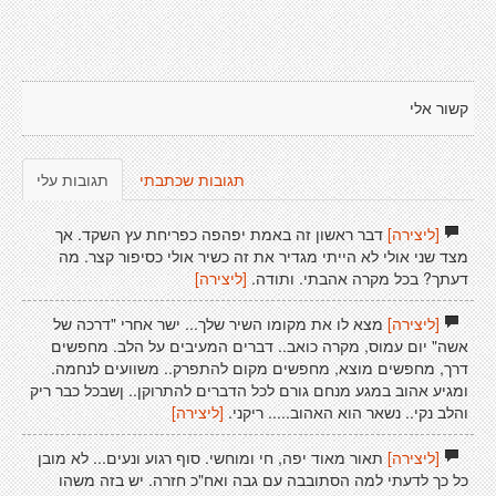
קשור אלי
תגובות שכתבתי
תגובות עלי
[ליצירה]
דבר ראשון זה באמת יפהפה כפריחת עץ השקד. אך
מצד שני אולי לא הייתי מגדיר את זה כשיר אולי כסיפור קצר. מה
דעתך? בכל מקרה אהבתי. ותודה.
[ליצירה]
[ליצירה]
מצא לו את מקומו השיר שלך... ישר אחרי "דרכה של
אשה" יום עמוס, מקרה כואב.. דברים המעיבים על הלב. מחפשים
דרך, מחפשים מוצא, מחפשים מקום להתפרק.. משוועים לנחמה.
ומגיע אהוב במגע מנחם גורם לכל הדברים להתרוקן.. ןשבכל כבר ריק
והלב נקי.. נשאר הוא האהוב..... ריקני.
[ליצירה]
[ליצירה]
תאור מאוד יפה, חי ומוחשי. סוף רגוע ונעים... לא מובן
כל כך לדעתי למה הסתובבה עם גבה ואח"כ חזרה. יש בזה משהו