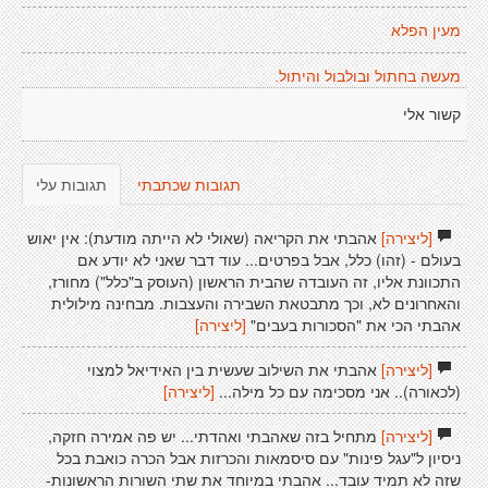
מעין הפלא
מעשה בחתול ובולבול והיתול.
קשור אלי
תגובות שכתבתי
תגובות עלי
[ליצירה]
אהבתי את הקריאה (שאולי לא הייתה מודעת): אין יאוש
בעולם - (זהו) כלל, אבל בפרטים... עוד דבר שאני לא יודע אם
התכוונת אליו, זה העובדה שהבית הראשון (העוסק ב"כלל") מחורז,
והאחרונים לא, וכך מתבטאת השבירה והעצבות. מבחינה מילולית
אהבתי הכי את "הסכורות בעבים"
[ליצירה]
[ליצירה]
אהבתי את השילוב שעשית בין האידיאל למצוי
(לכאורה).. אני מסכימה עם כל מילה...
[ליצירה]
[ליצירה]
מתחיל בזה שאהבתי ואהדתי... יש פה אמירה חזקה,
ניסיון ל"עגל פינות" עם סיסמאות והכרזות אבל הכרה כואבת בכל
שזה לא תמיד עובד... אהבתי במיוחד את שתי השורות הראשונות-