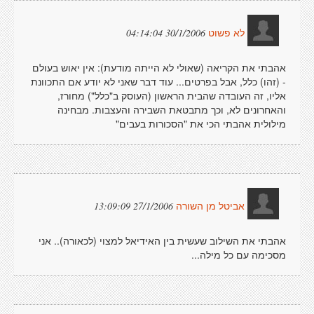
30/1/2006 04:14:04
לא פשוט
אהבתי את הקריאה (שאולי לא הייתה מודעת): אין יאוש בעולם
- (זהו) כלל, אבל בפרטים... עוד דבר שאני לא יודע אם התכוונת
אליו, זה העובדה שהבית הראשון (העוסק ב"כלל") מחורז,
והאחרונים לא, וכך מתבטאת השבירה והעצבות. מבחינה
מילולית אהבתי הכי את "הסכורות בעבים"
27/1/2006 13:09:09
אביטל מן השורה
אהבתי את השילוב שעשית בין האידיאל למצוי (לכאורה).. אני
מסכימה עם כל מילה...