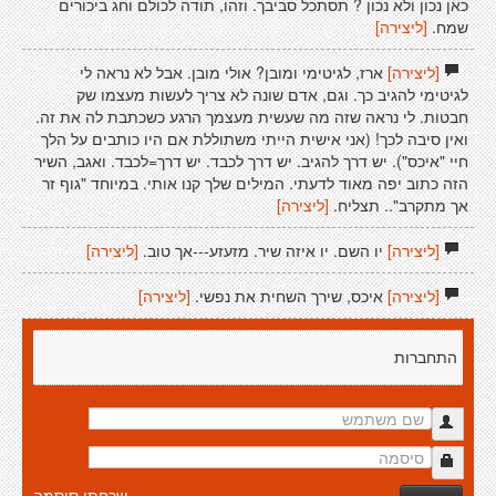
כאן נכון ולא נכון ? תסתכל סביבך. וזהו, תודה לכולם וחג ביכורים
שמח.
[ליצירה]
[ליצירה]
ארז, לגיטימי ומובן? אולי מובן. אבל לא נראה לי
לגיטימי להגיב כך. וגם, אדם שונה לא צריך לעשות מעצמו שק
חבטות. לי נראה שזה מה שעשית מעצמך הרגע כשכתבת לה את זה.
ואין סיבה לכך! (אני אישית הייתי משתוללת אם היו כותבים על הלך
חיי "איכס"). יש דרך להגיב. יש דרך לכבד. יש דרך=לכבד. ואגב, השיר
הזה כתוב יפה מאוד לדעתי. המילים שלך קנו אותי. במיוחד "גוף זר
אך מתקרב".. תצליח.
[ליצירה]
[ליצירה]
יו השם. יו איזה שיר. מזעזע---אך טוב.
[ליצירה]
[ליצירה]
איכס, שירך השחית את נפשי.
[ליצירה]
התחברות
שכחתי סיסמה