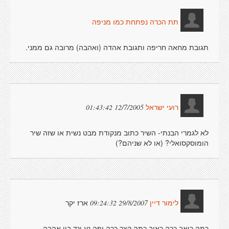
תת הכרה נפתחת כמו מניפה
תגובת מחאה חריפה ותגובת אהדה (ואהבה) מרובה גם ממני.
12/7/2005 01:43:42
רועי ישראל
לא לגמרי הבנתי- השיר כתוב מנקודת מבט נשית או שזה שיר
הומוסקסואלי? (או לא שניהם?)
ארז יקר
29/8/2007 09:24:32
לימור דיין
כמה כואב ככה כאוב כמה קצר ככה יפה נע ונד בין אהבה