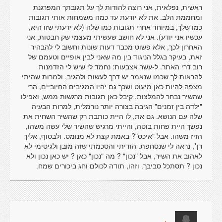
ראשית, נפלאית, אני רוצה להודות לך על תגובתך המפרגנת
ומחממת הלב. את לא יודעת עד כמה משמחות אותי תגובות
כמו שלך, במיוחד אחרי תגובות כמו שלה (לא ידעתי שזו היא,
עכשיו אני יודע). אני לא חושב שעשיתי מעצמי שק חבטות, אני
האחרון לכך, אלא פשוט מכבד דעות שונות וחשוב לי להבהיר
זאת, בעיקר בגלל הניגוד בין מה שאני לבין אופיים וטעמם של
רוב דרי האתר. ל-עשר אצבעות: נחמד לי שיש לי הזדמנות
להראות לך שכמו שנאמר יש דרך לעשות ולהגיב, ולמרות שהיתי
מצפה להיות כאן מיעוט ושכך גם יהיו המגיבים החיוביים, הרי
שהשיר נבחר להמלצות, קיבל כאן תגובות מרגשות ממש, ואפילו
"ילדה בין זמנים" הגיבה בצורה יותר נורמלית, למרות הבעיה
שלה עם הנושא. גם את, לו היית כותבת רק שהשיר השחית את
נפשך היית פחות בוטה, והייתי מרגיש שהשיר שלי עשה משהו,
הזיז משהו. אבל "איכס"? באמת קצת לא מנומס. ולבסוף, אליך
רן*, נראה לי שנסחפת. הודיתי והסכמתי שזה מובן ולגיטימי לא
לאהוב את השיר, אבל "נכון" ? מה "נכון" כאן ? יש כאן נכון ולא
נכון ? תסתכל סביבך. וזהו, תודה לכולם וחג ביכורים שמח.