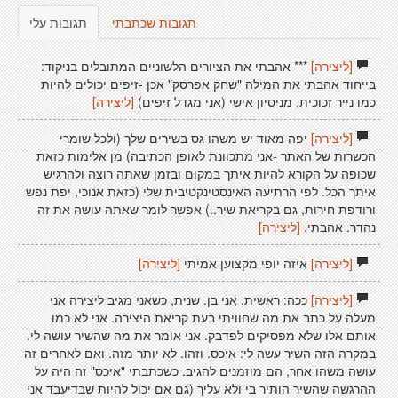
תגובות שכתבתי
תגובות עלי
[ליצירה]
*** אהבתי את הציורים הלשוניים המתובלים בניקוד:
בייחוד אהבתי את המילה "שחק אפרסק" אכן -זיפים יכולים להיות
כמו נייר זכוכית, מניסיון אישי (אני מגדל זיפים)
[ליצירה]
[ליצירה]
יפה מאוד יש משהו גס בשירים שלך (ולכל שומרי
הכשרות של האתר -אני מתכוונת לאופן הכתיבה) מן אלימות כזאת
שכופה על הקורא להיות איתך במקום ובזמן שאתה רוצה ולהרגיש
איתך הכל. לפי הרתיעה האינסטינקטיבית שלי (כזאת אנוכי, יפת נפש
ורודפת חירות, גם בקריאת שיר..) אפשר לומר שאתה עושה את זה
נהדר. אהבתי.
[ליצירה]
[ליצירה]
איזה יופי מקצוען אמיתי
[ליצירה]
[ליצירה]
ככה: ראשית, אני בן. שנית, כשאני מגיב ליצירה אני
מעלה על כתב את מה שחוויתי בעת קריאת היצירה. אני לא כמו
אותם אלו שלא מפסיקים לפדבק. אני אומר את מה שהשיר עושה לי.
במקרה הזה השיר עשה לי: איכס. וזהו. לא יותר מזה. ואם לאחרים זה
עושה משהו אחר, הם מוזמנים להגיב. כשכתבתי "איכס" זה היה על
ההרגשה שהשיר הותיר בי ולא עליך (גם אם יכול להיות שבדיעבד אני