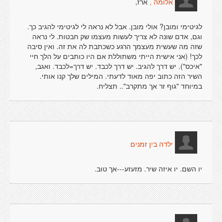
ארז,
אלומה ,
לגיטימי ומובן? אולי מובן. אבל לא נראה לי לגיטימי להגיב כך.
וגם, אדם שונה לא צריך לעשות מעצמו שק חבטות. לי נראה
שזה מה שעשית מעצמך הרגע כשכתבת לה את זה. ואין סיבה
לכך! (אני אישית הייתי משתוללת אם היו כותבים על הלך חיי
"איכס"). יש דרך להגיב. יש דרך לכבד. יש דרך=לכבד. ואגב,
השיר הזה כתוב יפה מאוד לדעתי. המילים שלך קנו אותי.
במיוחד "גוף זר אך מתקרב".. תצליח.
ילדה בין זמנים
יו השם. יו איזה שיר. מזעזע---אך טוב.