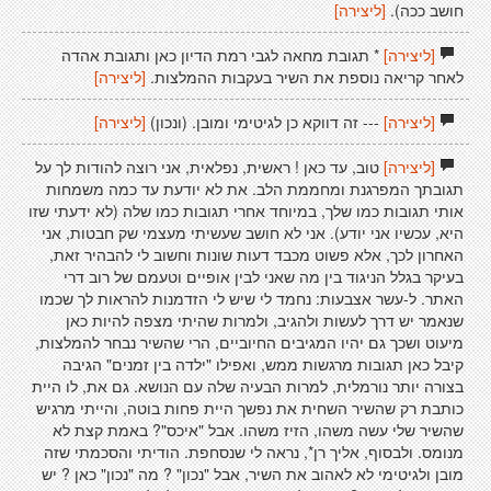
חושב ככה).
[ליצירה]
[ליצירה]
* תגובת מחאה לגבי רמת הדיון כאן ותגובת אהדה
לאחר קריאה נוספת את השיר בעקבות ההמלצות.
[ליצירה]
[ליצירה]
--- זה דווקא כן לגיטימי ומובן. (ונכון)
[ליצירה]
[ליצירה]
טוב, עד כאן ! ראשית, נפלאית, אני רוצה להודות לך על
תגובתך המפרגנת ומחממת הלב. את לא יודעת עד כמה משמחות
אותי תגובות כמו שלך, במיוחד אחרי תגובות כמו שלה (לא ידעתי שזו
היא, עכשיו אני יודע). אני לא חושב שעשיתי מעצמי שק חבטות, אני
האחרון לכך, אלא פשוט מכבד דעות שונות וחשוב לי להבהיר זאת,
בעיקר בגלל הניגוד בין מה שאני לבין אופיים וטעמם של רוב דרי
האתר. ל-עשר אצבעות: נחמד לי שיש לי הזדמנות להראות לך שכמו
שנאמר יש דרך לעשות ולהגיב, ולמרות שהיתי מצפה להיות כאן
מיעוט ושכך גם יהיו המגיבים החיוביים, הרי שהשיר נבחר להמלצות,
קיבל כאן תגובות מרגשות ממש, ואפילו "ילדה בין זמנים" הגיבה
בצורה יותר נורמלית, למרות הבעיה שלה עם הנושא. גם את, לו היית
כותבת רק שהשיר השחית את נפשך היית פחות בוטה, והייתי מרגיש
שהשיר שלי עשה משהו, הזיז משהו. אבל "איכס"? באמת קצת לא
מנומס. ולבסוף, אליך רן*, נראה לי שנסחפת. הודיתי והסכמתי שזה
מובן ולגיטימי לא לאהוב את השיר, אבל "נכון" ? מה "נכון" כאן ? יש