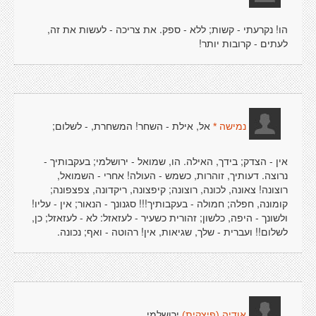
הו! נקרעתי - קשות; ללא - ספק. את צריכה - לעשות את זה,
לעתים - קרובות יותר!
אל, אילת - השחר! המשחרת, - לשלום;
נמישה *
אין - הצדק; בידך, האילה. הו, שמואל - ירושלמי; בעקבותיך -
נרוצה. דעותיך, זוהרות, כשמש - העולה! אחרי - השמואל,
רוצונה! צאונה, לכונה, רוצונה; קיפצונה, ריקדונה, צפצפונה;
קומונה, חפלה; חמולה - בעקבותיך!!! סגנונך - הנאור; אין - עליו!
ולשונך - היפה, כלשון; זהורית כשעיר - לעזאזל: לא - לעזאזל; כן,
לשלום!! ועברית - שלך, שגיאות, אין! רהוטה - ואף; נכונה.
ירושלמי,
אודיה (פיצקית)