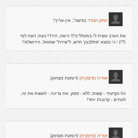
נמישה*, אין-עלייך!
החזן הנודד
את הערב עשית לי-במעללייך!!! היאח, הידד! כעת; הונח למי
(?!) / כי נמצא 'סתלבטן' חדש, ל"שירת" שמואל, הירושלמי!
|דומעת מצחוק|
אודיה (פיצקית)
הו! נקרעתי - קשות; ללא - ספק. את צריכה - לעשות את זה,
לעתים - קרובות יותר!
|דומעת מצחוק|
אודיה (פיצקית)