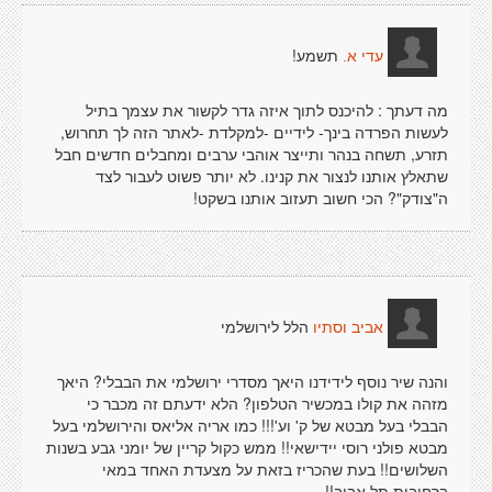
תשמע!
עדי א.
מה דעתך : להיכנס לתוך איזה גדר לקשור את עצמך בתיל
לעשות הפרדה בינך- לידיים -למקלדת -לאתר הזה לך תחרוש,
תזרע, תשחה בנהר ותייצר אוהבי ערבים ומחבלים חדשים חבל
שתאלץ אותנו לנצור את קנינו. לא יותר פשוט לעבור לצד
ה"צודק"? הכי חשוב תעזוב אותנו בשקט!
הלל לירושלמי
אביב וסתיו
והנה שיר נוסף לידידנו היאך מסדרי ירושלמי את הבבלי? היאך
מזהה את קולו במכשיר הטלפון? הלא ידעתם זה מכבר כי
הבבלי בעל מבטא של ק' וע'!!! כמו אריה אליאס והירושלמי בעל
מבטא פולני רוסי יידישאי!! ממש כקול קריין של יומני גבע בשנות
השלושים!! בעת שהכריז בזאת על מצעדת האחד במאי
ברחובות תל אביב!!