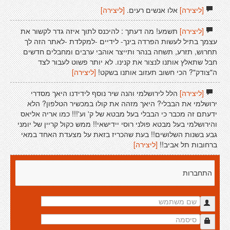
[ליצירה]
אלו אנשים רעים.
[ליצירה]
[ליצירה]
תשמע! מה דעתך : להיכנס לתוך איזה גדר לקשור את
עצמך בתיל לעשות הפרדה בינך- לידיים -למקלדת -לאתר הזה לך
תחרוש, תזרע, תשחה בנהר ותייצר אוהבי ערבים ומחבלים חדשים
חבל שתאלץ אותנו לנצור את קנינו. לא יותר פשוט לעבור לצד
ה"צודק"? הכי חשוב תעזוב אותנו בשקט!
[ליצירה]
[ליצירה]
הלל לירושלמי והנה שיר נוסף לידידנו היאך מסדרי
ירושלמי את הבבלי? היאך מזהה את קולו במכשיר הטלפון? הלא
ידעתם זה מכבר כי הבבלי בעל מבטא של ק' וע'!!! כמו אריה אליאס
והירושלמי בעל מבטא פולני רוסי יידישאי!! ממש כקול קריין של יומני
גבע בשנות השלושים!! בעת שהכריז בזאת על מצעדת האחד במאי
ברחובות תל אביב!!
[ליצירה]
התחברות