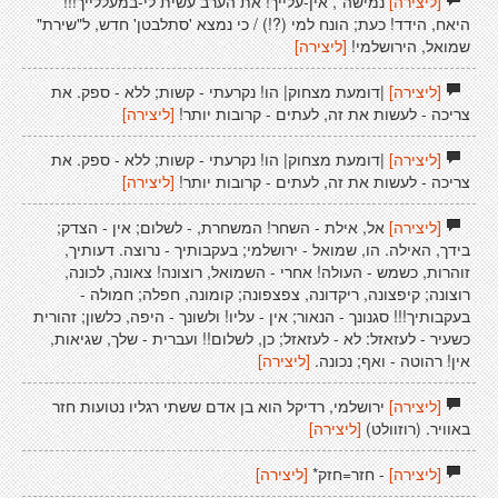
[ליצירה]
נמישה*, אין-עלייך! את הערב עשית לי-במעללייך!!!
היאח, הידד! כעת; הונח למי (?!) / כי נמצא 'סתלבטן' חדש, ל"שירת"
שמואל, הירושלמי!
[ליצירה]
[ליצירה]
|דומעת מצחוק| הו! נקרעתי - קשות; ללא - ספק. את
צריכה - לעשות את זה, לעתים - קרובות יותר!
[ליצירה]
[ליצירה]
|דומעת מצחוק| הו! נקרעתי - קשות; ללא - ספק. את
צריכה - לעשות את זה, לעתים - קרובות יותר!
[ליצירה]
[ליצירה]
אל, אילת - השחר! המשחרת, - לשלום; אין - הצדק;
בידך, האילה. הו, שמואל - ירושלמי; בעקבותיך - נרוצה. דעותיך,
זוהרות, כשמש - העולה! אחרי - השמואל, רוצונה! צאונה, לכונה,
רוצונה; קיפצונה, ריקדונה, צפצפונה; קומונה, חפלה; חמולה -
בעקבותיך!!! סגנונך - הנאור; אין - עליו! ולשונך - היפה, כלשון; זהורית
כשעיר - לעזאזל: לא - לעזאזל; כן, לשלום!! ועברית - שלך, שגיאות,
אין! רהוטה - ואף; נכונה.
[ליצירה]
[ליצירה]
ירושלמי, רדיקל הוא בן אדם ששתי רגליו נטועות חזר
באוויר. (רוזוולט)
[ליצירה]
[ליצירה]
- חזר=חזק*
[ליצירה]