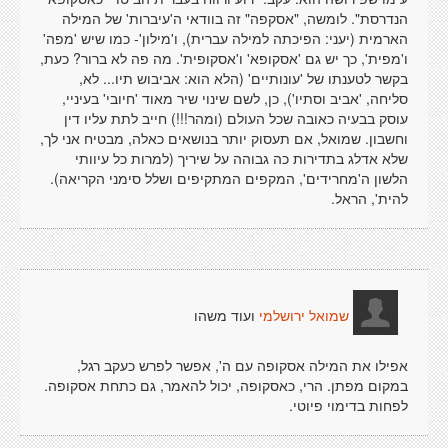
הנדרסת". לומשה, "אסקפה" זה בוודאי ה'עיברות' של המילה
הארמית (יעני: הפיכתה למילה עברית), ו'מילון'- כמו שיש 'מפה'
ו'מפית', כך יש גם 'אסקופא' ו'אסקופית'. מה פה לא ברור? כעת,
בקשר לטענתו של 'עונותיים' (הלא הוא: אביבוש תיו... לא,
סליחה, 'אביב וסתיו'), כן, לשם שינוי שיר מאוד 'חיובי' בעיניי,
עוסק בבעיה כאובה שכל העולם (ומהר!!!) חייב לתת עליו דין
וחשבון. שמואל, אם תעסוק יותר בנושאים כאלה, מבטיח אני לך,
שלא אדלג בתדירות כה גבוהה על שיריך (למרות כל עיוותי
הלשון ה'מחרידים', המקפים המתקיפים ושלל סימני הקריאה).
להית', הראל.
ועוד משהו
שמואל ירושלמי
אפילו את המילה אסקופה עם ה', אפשר לפרש כעקב רגל,
במקום מפתן. הרי, כאסקופה, יכול להאמר, גם כתחת אסקופה.
לפחות בדימוי פיוטי.