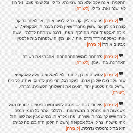
התקנית- אינה עקב אלא מה שציינתי. צר לי. וכל שינוי פונטי (א' ה')
לא ישנה זאת. צר לי.
[ליצירה]
[ליצירה]
מר שמוליק יקר, צר לי לצער אותך, אך לאחר בדיקה
קצרה במילון אבן שושן מתברר שאין מילה בעברית "אסקופא", יש
מילה "אסקֻפה" ותרגומה:"סף, מפתן, דרגה שמתחת לדלת", "עשה
אותו כאסקפה-דרך ודרס אותו". אני מקווה שלפחות בית פלסטין
מבינים אותך!
[ליצירה]
[ליצירה]
פ'חחחח לומשהההההההה- אהבתי את השורה
האחרונה. בחיי. ענק.
[ליצירה]
[ליצירה]
לסוערה אז כך, כוונתי, לא לאסקופה, אלא לאסקופא,
שזה עקב רגלו של בן אדם. ובעקב רגל, הרי ניתן לרמוס. ועתה, כל בית
ישראל ובית פלסטין יחד, רואים את נחשלותך הלשונית, גברתי.
[ליצירה]
[ליצירה]
פארודיה בחיי... מנסה להשתמש בביטויים גבוהים נטולי
משמעות ו/או מנותקים ממשמעות... ת'כלס- אתה כל הזמן מנסה
לומר שיש לך עברית עשירה, יפה ומקראית. כמי שמבין את לשון חזל
מהי פישלת. צר לי אבל אסקופה (השטיח הקטן הזה בכניסה לבית)
היא בד"כ נרמסת/ נדרסת.
[ליצירה]