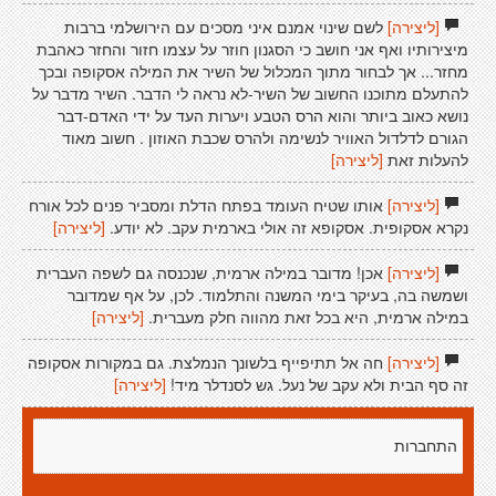
[ליצירה]
לשם שינוי אמנם איני מסכים עם הירושלמי ברבות
מיצירותיו ואף אני חושב כי הסגנון חוזר על עצמו חזור והחזר כאהבת
מחזר... אך לבחור מתוך המכלול של השיר את המילה אסקופה ובכך
להתעלם מתוכנו החשוב של השיר-לא נראה לי הדבר. השיר מדבר על
נושא כאוב ביותר והוא הרס הטבע ויערות העד על ידי האדם-דבר
הגורם לדלדול האוויר לנשימה ולהרס שכבת האוזון . חשוב מאוד
להעלות זאת
[ליצירה]
[ליצירה]
אותו שטיח העומד בפתח הדלת ומסביר פנים לכל אורח
נקרא אסקופית. אסקופא זה אולי בארמית עקב. לא יודע.
[ליצירה]
[ליצירה]
אכן! מדובר במילה ארמית, שנכנסה גם לשפה העברית
ושמשה בה, בעיקר בימי המשנה והתלמוד. לכן, על אף שמדובר
במילה ארמית, היא בכל זאת מהווה חלק מעברית.
[ליצירה]
[ליצירה]
חה אל תתיפייף בלשונך הנמלצת. גם במקורות אסקופה
זה סף הבית ולא עקב של נעל. גש לסנדלר מיד!
[ליצירה]
התחברות