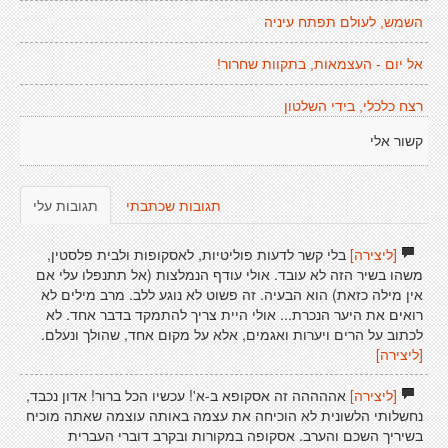
השמש, לעולם תפתח עיניה
אל יום - העצמאות, בתקוות שחרור!
רצח כלכלי, בידי השלטון
קשור אלי
תגובות שכתבתי
תגובות עלי
[ליצירה]
בלי קשר לדעות פוליטיות, לאסקופות ולבית פלסטין,
משהו בשיר הזה לא עובד. אולי עודף הנמלצות (אל תתנפלו עלי אם
אין מילה כזאת) הוא הבעיה. זה פשוט לא נוגע ללב. מרב מילים לא
רואים את היער הנכרת... אולי היית צריך להתמקד בדבר אחד. לא
לכתוב על הרים ויערות ואגמים, אלא על מקום אחד, שהולך ונעלם.
[ליצירה]
[ליצירה]
אההההה זה אסקופא ב-א'! עכשיו הכל ברור! אדון נכבד,
נחשלותי הלשונית לא הוכיחה את עצמה באותה עוצמה שאתה מוכיח
בשיריך השכם והערב. אסקופה במקורות ובקרב דוברי העברית