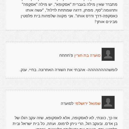
מתברר שאין מילה בעברית "אסקופא", יש מילה "אסקֻפה"
ותרגומה:"סף, מפתן, דרגה שמתחת לדלת", "עשה אותו
כאסקפה-דרך ודרס אותו". אני מקווה שלפחות בית פלסטין
מבינים אותך!
פ'חחחח
סוערה בת חורין
לומשהההההההה- אהבתי את השורה האחרונה. בחיי. ענק.
לסוערה
שמואל ירושלמי
אז כך, כוונתי, לא לאסקופה, אלא לאסקופא, שזה עקב רגלו של
בן אדם. ובעקב רגל, הרי ניתן לרמוס. ועתה, כל בית ישראל ובית