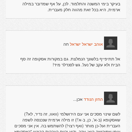
בעיקר בימי המשנה והתלמוד. לכן, על אף שמדובר במילה
ארמית, היא בכל זאת מהווה חלק מעברית.
חה
אוהב ישראל ישראל
אל תתיפייף בלשונך הנמלצת. גם במקורות אסקופה זה סף
הבית ולא עקב של נעל. גש לסנדלר מיד!
אכן...
החזן הנודד
לשם שינוי מסכים אני עם הירושלמי (וואוו, זה נדיר, לא?)
שאסקופא (ב-א', כן, ב-א'!) זו מילה ארמית שנכנסה לשפה
העברית ועל-כן מותר (ואף רצוי!) להשתמש בה. אין אני מסכים
עימו שפירושה הוא: עקב. ידוע ורווח בעברית הביטוי "כאסקופא