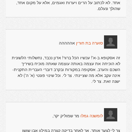
אחד. לא לכתוב על הרים ויערות ואגמים, אלא על מקום אחד,
שהולך ונעלם.
אההההה
סוערה בת חורין
זה אסקופא ב-א'! עכשיו הכל ברור! אדון נכבד, נחשלותי הלשונית
לא הוכיחה את עצמה באותה עוצמה שאתה מוכיח בשיריך
השכם והערב. אסקופה במקורות ובקרב דוברי העברית התקנית-
אינה עקב אלא מה שציינתי. צר לי. וכל שינוי פונטי (א' ה') לא
ישנה זאת. צר לי.
מר שמוליק יקר,
לומשנה גמלו
צר לי לצער אותך, אך לאחר בדיקה קצרה במילון אבן שושן