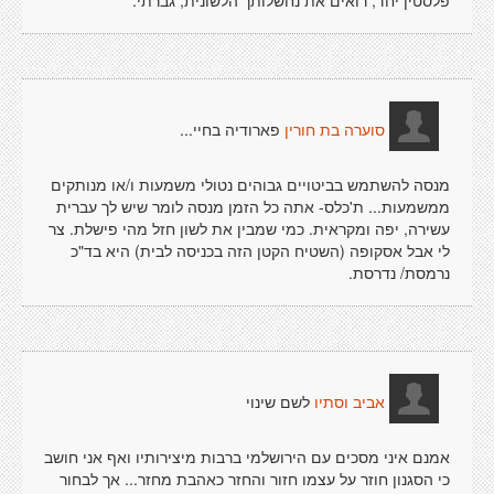
פלסטין יחד, רואים את נחשלותך הלשונית, גברתי.
פארודיה בחיי...
סוערה בת חורין
מנסה להשתמש בביטויים גבוהים נטולי משמעות ו/או מנותקים
ממשמעות... ת'כלס- אתה כל הזמן מנסה לומר שיש לך עברית
עשירה, יפה ומקראית. כמי שמבין את לשון חזל מהי פישלת. צר
לי אבל אסקופה (השטיח הקטן הזה בכניסה לבית) היא בד"כ
נרמסת/ נדרסת.
לשם שינוי
אביב וסתיו
אמנם איני מסכים עם הירושלמי ברבות מיצירותיו ואף אני חושב
כי הסגנון חוזר על עצמו חזור והחזר כאהבת מחזר... אך לבחור