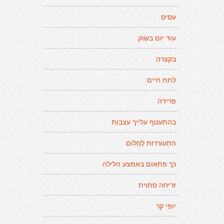
עסיס
עוד יום בשוק
בקצרה
לתת חיים
פרידה
בהתעטף עלייך עצבות
הִתְעוֹרְרוּת לְחֲלוֹם
כך פתאום באמצע הלילה
זריחה סתוית
יופי קר