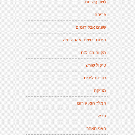
לְשַד הֲשָדוֹת
פריחה
שונים אבל דומים
פירות יבשים. אהבה חיה.
תקווה מנוילנת
טיפול שורש
רודנות לירית
מוזיקה
המלך הוא עירום
סבא
האני האחר