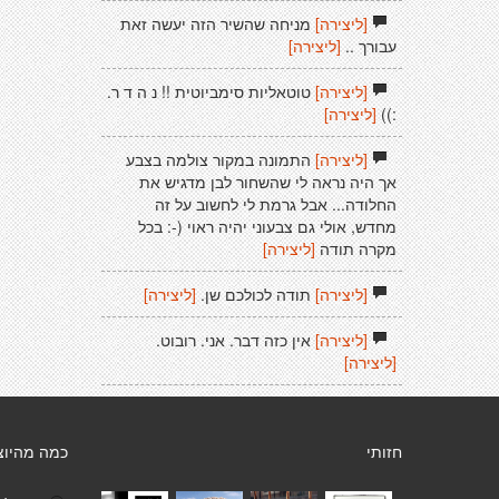
[ליצירה]
מניחה שהשיר הזה יעשה זאת
עבורך ..
[ליצירה]
[ליצירה]
טוטאליות סימביוטית !! נ ה ד ר.
:))
[ליצירה]
[ליצירה]
התמונה במקור צולמה בצבע
אך היה נראה לי שהשחור לבן מדגיש את
החלודה... אבל גרמת לי לחשוב על זה
מחדש, אולי גם צבעוני יהיה ראוי (-: בכל
מקרה תודה
[ליצירה]
[ליצירה]
תודה לכולכם שן.
[ליצירה]
[ליצירה]
אין כזה דבר. אני. רובוט.
[ליצירה]
חזותי
כמה מהיוצ