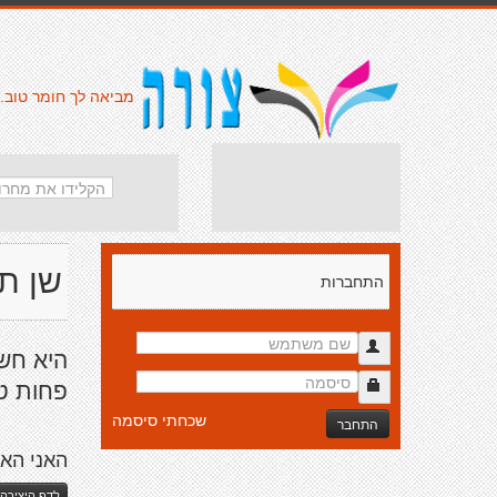
מביאה לך חומר טוב.
שן ת
התחברות
היא חשו
פחות טו
שכחתי סיסמה
התחבר
האני הא
לדף היצירה 