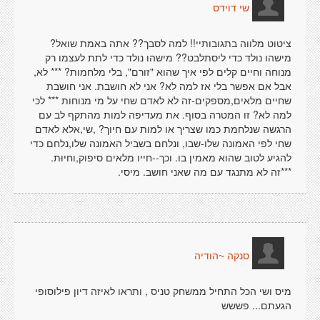
שי דוידס
ציטוט מלווה בתגובותיי!! למה לסבך?? אתה באמת שואל?
מישהו נולד כדי ליסתלבט?? מישהו נולד כדי לתת לעצמו רק
מנוחה וחיים קלים לפי איך שהוא "זורם", בלי מלחמות? *** לא,
אבל אם אפשר בלי אז למה לא? אני לא חושבת. אני חושבת
שחיים מלאים,מספקים-זה לא לאדם שחי על מי מנוחות *** לכי
למה לא? זו המטרה בסוף. את מעדיפה למות מהתקף לב עם
הרגשה שנלחמת כמו שצריך או למות עם חיוך? ,שי,אלא לאדם
שחי לפי האמונה שלו-שבו, ונלחם בשביל האמונה שלו,נלחם כדי
להגיע לטוב שהוא מאמין בו. וכך--חייו מלאים סיפוק,וחיוּת.
***זה לא מתנגד עם מה שאני חושב. מיסי.
סנקה ~הודיה
מיס ושי הכל התחיל ממשחק טניס , ותראו לאיזה דיון פילוסופי
הגעתם... פששש