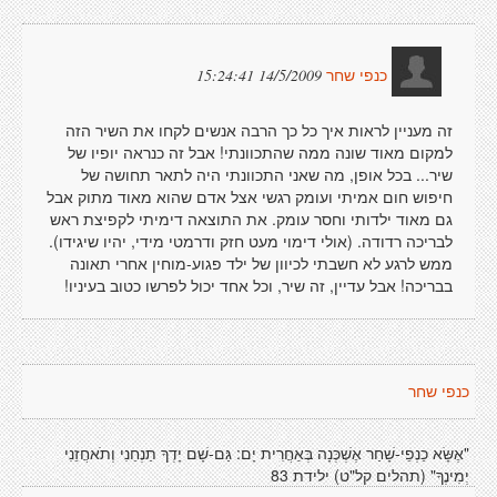
14/5/2009 15:24:41
כנפי שחר
זה מעניין לראות איך כל כך הרבה אנשים לקחו את השיר הזה
למקום מאוד שונה ממה שהתכוונתי! אבל זה כנראה יופיו של
שיר... בכל אופן, מה שאני התכוונתי היה לתאר תחושה של
חיפוש חום אמיתי ועומק רגשי אצל אדם שהוא מאוד מתוק אבל
גם מאוד ילדותי וחסר עומק. את התוצאה דימיתי לקפיצת ראש
לבריכה רדודה. (אולי דימוי מעט חזק ודרמטי מידי, יהיו שיגידו).
ממש לרגע לא חשבתי לכיוון של ילד פגוע-מוחין אחרי תאונה
בבריכה! אבל עדיין, זה שיר, וכל אחד יכול לפרשו כטוב בעיניו!
כנפי שחר
"אֶשָּׂא כַנְפֵי-שָׁחַר אֶשְׁכְּנָה בְּאַחֲרִית יָם: גַּם-שָׁם יָדְךָ תַנְחֵנִי וְתֹאחֲזֵנִי
יְמִינֶךָ" (תהלים קל"ט) ילידת 83