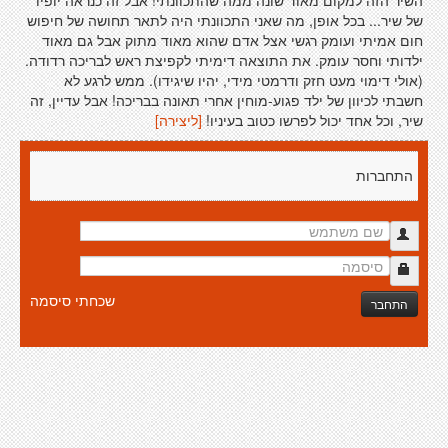
השיר הזה למקום מאוד שונה ממה שהתכוונתי! אבל זה כנראה יופיו
של שיר... בכל אופן, מה שאני התכוונתי היה לתאר תחושה של חיפוש
חום אמיתי ועומק רגשי אצל אדם שהוא מאוד מתוק אבל גם מאוד
ילדותי וחסר עומק. את התוצאה דימיתי לקפיצת ראש לבריכה רדודה.
(אולי דימוי מעט חזק ודרמטי מידי, יהיו שיגידו). ממש לרגע לא
חשבתי לכיוון של ילד פגוע-מוחין אחרי תאונה בבריכה! אבל עדיין, זה
שיר, וכל אחד יכול לפרשו כטוב בעיניו!
[ליצירה]
התחברות
שכחתי סיסמה
התחבר