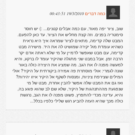
19/3/2010 00:43:51
כמה דברים
שוב, ציור יפה מאוד, עם כמה אבלים קטנים... :) יש חוסר
סימטריה בפנים. וזה קצת מחליש את הציור. עד כאן להפעם.
המבט שלה קדימה, מתאים לציור שמראה איך היא נראית
כשהיא עומדת מול יקירה שמושיט לה את היד. מישירה מבט
קדימה, עם מבט שאפשר לדמיין על מי שלא ראתה אדם יקר
הרבה זמן. אבל במבט שני מתגלה שהיקיר עומד לו ברקע, והיא
למעשה מפנה לו את הגב. מה שמציג את היצירה כולה באור
שונה לגמרי: אולי מוסתרת פה אמירה ביקורתית על היקיר? אולי
המילים שצירפת ציניות, ומנסות לשקף אל היקיר איזו יהירות?
ואז גם את המבט שלה אפשר להבין אחרת, מבט של מי
שנפגעת מההתנהגות של היקיר, שלא שם לב שהוא פוגע בה,
והיא, עדינה מכדי להתפרץ, פשוט מפנה לו את הגב, נרגשת
כולה מכך שהיא העזה להביע רגש שלילי כלפיו בכלל...