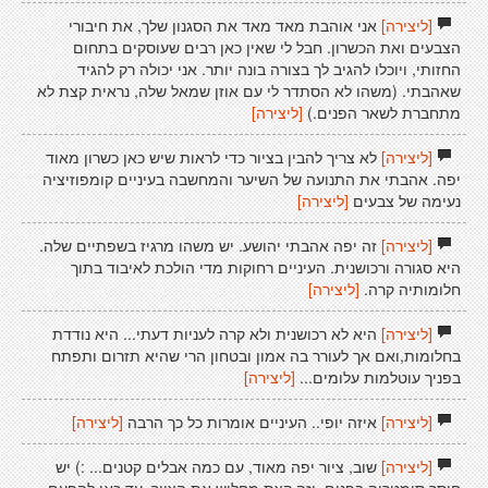
[ליצירה]
אני אוהבת מאד מאד את הסגנון שלך, את חיבורי
הצבעים ואת הכשרון. חבל לי שאין כאן רבים שעוסקים בתחום
החזותי, ויוכלו להגיב לך בצורה בונה יותר. אני יכולה רק להגיד
שאהבתי. (משהו לא הסתדר לי עם אוזן שמאל שלה, נראית קצת לא
מתחברת לשאר הפנים.)
[ליצירה]
[ליצירה]
לא צריך להבין בציור כדי לראות שיש כאן כשרון מאוד
יפה. אהבתי את התנועה של השיער והמחשבה בעיניים קומפוזיציה
נעימה של צבעים
[ליצירה]
[ליצירה]
זה יפה אהבתי יהושע. יש משהו מרגיז בשפתיים שלה.
היא סגורה ורכושנית. העיניים רחוקות מדי הולכת לאיבוד בתוך
חלומותיה קרה.
[ליצירה]
[ליצירה]
היא לא רכושנית ולא קרה לעניות דעתי... היא נודדת
בחלומות,ואם אך לעורר בה אמון ובטחון הרי שהיא תזרום ותפתח
בפניך עוטלמות עלומים...
[ליצירה]
[ליצירה]
איזה יופי.. העיניים אומרות כל כך הרבה
[ליצירה]
[ליצירה]
שוב, ציור יפה מאוד, עם כמה אבלים קטנים... :) יש
חוסר סימטריה בפנים. וזה קצת מחליש את הציור. עד כאן להפעם.