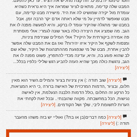
המבט שלה קדימה, מתאים לציור שמראה איך היא נראית כשהיא
עומדת מול יקירה שמושיט לה את היד. מישירה מבט קדימה, עם
מבט שאפשר לדמיין על מי שלא ראתה אדם יקר הרבה זמן. אבל
במבט שני מתגלה שהיקיר עומד לו ברקע, והיא למעשה מפנה לו את
הגב. מה שמציג את היצירה כולה באור שונה לגמרי: אולי מוסתרת
פה אמירה ביקורתית על היקיר? אולי המילים שצירפת ציניות,
ומנסות לשקף אל היקיר איזו יהירות? ואז גם את המבט שלה אפשר
להבין אחרת, מבט של מי שנפגעת מההתנהגות של היקיר, שלא שם
לב שהוא פוגע בה, והיא, עדינה מכדי להתפרץ, פשוט מפנה לו את
הגב, נרגשת כולה מכך שהיא העזה להביע רגש שלילי כלפיו בכלל...
[ליצירה]
[ליצירה]
שוב תודה :) אין ציניות בציור והמילים.השיר הוא מאין
חלום, ובציור ,הדמות המרכזית של האישה ברורה ,כי היא המציאות,
כל הרקע זה החלום ,כולל הדמות הלבנה הנעלמת, אין לאישה
נגישות, הכל במחשבתה. מקווה שהובנתי.. ובכל זאת לקחתי את
הערות לתשומת ליבי, שלך ושל הקודמים.
[ליצירה]
[ליצירה]
כמה דברים(בן או בת?) ואוליי יש בזה משהו מהעבר
תודה :)
[ליצירה]