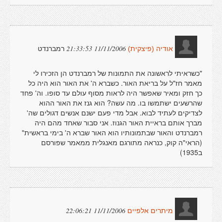
רמברנדט
11/11/2006 21:33:53
אודיה (פיצקית)
"כשראיתי לראשונה את התמונות של רמברנדט הן הזכירו לי
מאמר חז"ל על בריאת האור. כשברא ה' את האור הוא היה כל
כך חזק ומאיר שאפשר היה לראות מסוף עולם עד סופו. וה' פחד
שהרשעים ישתמשו בו. מה עשה? הוא גנז את האור ההוא
לצדיקים לעתיד לבוא. אבל מדי פעם ישנם אנשים דגולים שה'
מברך אותם בראיית האור הגנוז. אני סבור שאחד מהם היה
רמברנדט והאור שבתמונותיו הוא האור שברא ה' בימי בראשית"
(הראי"ה קוק, כנראה מתורגם מאנגלית ממאמר שפורסם
ב1935)
11/11/2006 22:06:21
מיתרים אלפיים