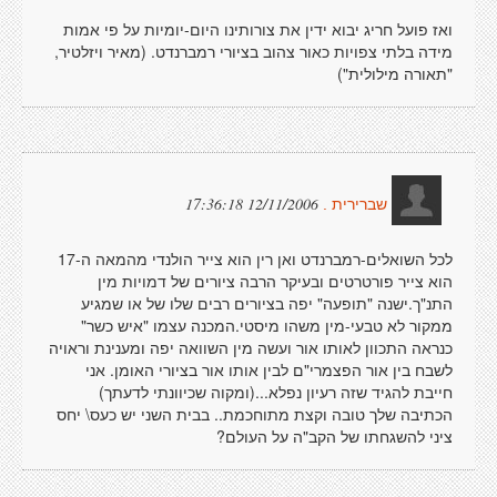
ואז פועל חריג יבוא ידין את צורותינו היום-יומיות על פי אמות
מידה בלתי צפויות כאור צהוב בציורי רמברנדט. (מאיר ויזלטיר,
"תאורה מילולית")
12/11/2006 17:36:18
שברירית .
לכל השואלים-רמברנדט ואן רין הוא צייר הולנדי מהמאה ה-17
הוא צייר פורטרטים ובעיקר הרבה ציורים של דמויות מין
התנ"ך.ישנה "תופעה" יפה בציורים רבים שלו של או שמגיע
ממקור לא טבעי-מין משהו מיסטי.המכנה עצמו "איש כשר"
כנראה התכוון לאותו אור ועשה מין השוואה יפה ומענינת וראויה
לשבח בין אור הפצמרי"ם לבין אותו אור בציורי האומן. אני
חייבת להגיד שזה רעיון נפלא...(ומקוה שכיוונתי לדעתך)
הכתיבה שלך טובה וקצת מתוחכמת.. בבית השני יש כעס\ יחס
ציני להשגחתו של הקב"ה על העולם?