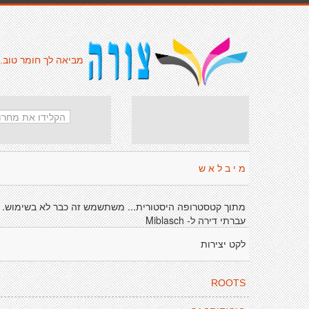
מביאה לך חומר טוב.
מ י ב ל א ש
מתוך קטסטרופה היסטורית... משתשמש זה כבר לא בשימוש.
עברתי דירה ל- Miblasch
לקט יצירות
ROOTS