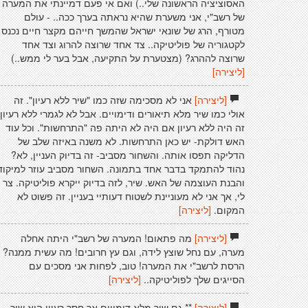
האסוציציה הראשונה שלי..) ואם אי פעם דמיינתי את המערה
של רשב"י, אני משערת שהיא נראתה בערך ככה.. - עולם
מטורף, הרג של שונאי ישראל שהמשך חייהם מקצר חיים נכנס
לקטגוריה של פוליטיקה.. צד אחד שרוצה להרוג וצד אחד
שרוצה לההרג? (מצטערת על התקיעה, אבל בער לי ממש..)
[ליצירה]
[ליצירה]
אני לא מסכימה שזה כמו "שיר ללא רעיון". זה
אולי כמו שיר מלא תיאורים ודימויים. אבל לא לגמרי ללא רעיון.
זה היה ללא רעיון אם היה לא היתה פה "התרחשות". וכל עוד
האש דולקת- יש כאן התרחשות. לא משנה באיזה שלב של
הדליקה תפסו אותה. והשחור מסביב- זה בדיוק העניין, לא?
נהוד להתמקד בדבר אחד בתמונה. השחור מסביב עוזר למיקוד
והבנת העוצמה של האש. שיר, לזה בדיוק ייקרא פוליטיקה. צר
לי, אך אני לא מעוניינת לשטוח דעותיי בעניין. זה פשוט לא
המקום.
[ליצירה]
[ליצירה]
מה פתאום! המערה של רשב"י היתה אחלה
מערה, עם נחל שוצץ לידה, וגם עץ חרובים! מה עשית ממנה?
הרסת לרשב"י את המערה! טוב, לפחות אני מסכים עם
הסייגים שלך לפוליטיקה..
[ליצירה]
[ליצירה]
** גם שיר מלא דימויים אך חסר רעיון הוא שיר