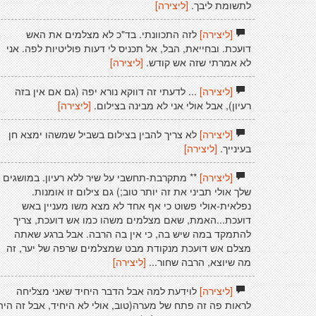
לתשומת ליבך.
[ליצירה]
[ליצירה]
לזה התכוונתי. בד"כ לא מצלמים את האש
דועכת. ובחייאת, הבל, אל תכניס לי דעות פוליטיות לפה. אני
לא אמרתי שזה אש קודש.
[ליצירה]
[ליצירה]
... לדעתי זה דווקא נורא יפה (גם אם אין בזה
רעיון), אבל אולי אני לא מבינה בצילום.
[ליצירה]
[ליצירה]
לא צריך להבין בצילום בשביל שמשהו ימצא חן
בעינייך.
[ליצירה]
[ליצירה]
** מתקרבת-תחשבי על שיר ללא רעיון. במושגים
שלך אולי תביני את זה יותר טוב;) גם צילום זו אומנות.
נפלאית-אולי פשוט כי אף אחד לא מצא משו מעניין באש
דועכת...האמת, שאם מצלמים משהו כמו אש דועכת, צריך
להתמקד במה שיש בה, כי אין בה הרבה. אבל ברגע שאתה
מצלם אש דועכת מנקודת מבט שמצלמים שרפה של יער, זה
מה שיוצא, הרבה שחור...
[ליצירה]
[ליצירה]
לוידעת למה אבל הדבר היחיד שאני מצליחה
לראות פה זה פתח של מערה(טוב, אולי לא היחיד, אבל זה היה