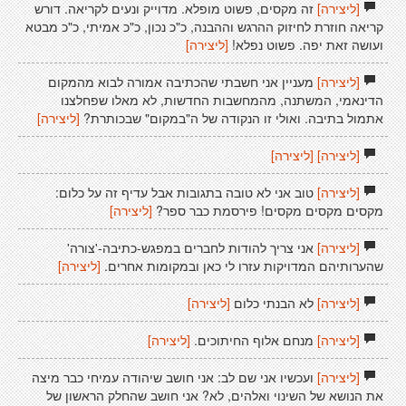
[ליצירה]
זה מקסים, פשוט מופלא. מדוייק ונעים לקריאה. דורש
קריאה חוזרת לחיזוק ההרגש וההבנה, כ"כ נכון, כ"כ אמיתי, כ"כ מבטא
ועושה זאת יפה. פשוט נפלא!
[ליצירה]
[ליצירה]
מעניין אני חשבתי שהכתיבה אמורה לבוא מהמקום
הדינאמי, המשתנה, מהמחשבות החדשות, לא מאלו שפחלצנו
אתמול בתיבה. ואולי זו הנקודה של ה"במקום" שבכותרת?
[ליצירה]
[ליצירה]
[ליצירה]
[ליצירה]
טוב אני לא טובה בתגובות אבל עדיף זה על כלום:
מקסים מקסים מקסים! פירסמת כבר ספר?
[ליצירה]
[ליצירה]
אני צריך להודות לחברים במפגש-כתיבה-'צורה'
שהערותיהם המדויקות עזרו לי כאן ובמקומות אחרים.
[ליצירה]
[ליצירה]
לא הבנתי כלום
[ליצירה]
[ליצירה]
מנחם אלוף החיתוכים.
[ליצירה]
[ליצירה]
ועכשיו אני שם לב: אני חושב שיהודה עמיחי כבר מיצה
את הנושא של השינוי ואלהים, לא? אני חושב שהחלק הראשון של