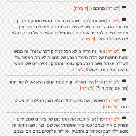
[ליצירה]
מהמם (:
[ליצירה]
[ליצירה]
ושכחתי להגיד שהנוצה נראית ממש מנותקת מהדף,
וגם עוד הרבה דברים שבפיה של בת תמותה מוגבלת כמוני אין
מספיק מילים להגדיר אותם חוץ מהמילים הרגילות של נהדר, נפלא,
מדהים וכל השאר.
[ליצירה]
[ליצירה]
וואי, זה מדהים לא חבל למחוק דבר שכזה? זה ממש
עושה תחושה של תלת מימד הצבע של הנוצות לעומת האפור של
השדרה עצמה ושוב הצבע בקו עצמו, והמחק והפירורים שלו ממש
נראים אמיתיים. מעולה!
[ליצירה]
[ליצירה]
נהדר! היד מעולה, ובתוספת הנוצה היא אפילו עוד יותר.
[מה עם קסת דיו?]
[ליצירה]
[ליצירה]
תשמעי, את מוכשרת!! במלא מובן המילה. זה פשוט
נהדר.
[ליצירה]
[ליצירה]
יפה! אני אוהבת את התחכום של ציורים שמציירים
ומוחקים את עצמם! כמו ציור ששכחתי את שם יוצרו, שבו הדמויות
נשאו דליי דבק ומכחולים והדביקו על לוח פלקטים בהם הם עצמם