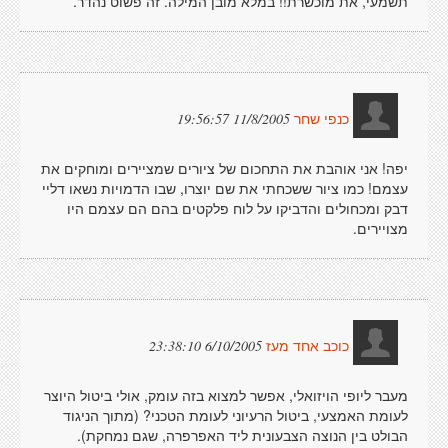
תשמעי, את מוכשרת!! במלא מובן המילה. זה פשוט נהדר.
11/8/2005 19:56:57
כנפי שחר
יפה! אני אוהבת את התחכום של ציורים שמציירים ומוחקים את
עצמם! כמו ציור ששכחתי את שם יוצרו, שבו הדמויות נשאו דליי
דבק ומכחולים והדביקו על לוח פלקטים בהם הם עצמם היו
מצויירים.
6/10/2005 23:38:10
כוכב אחד מעז
מעבר ליופי הויזואלי, אפשר למצוא בזה עומק, אולי ביטול היוצר
לעומת האמצעי, ביטול הרעיוני לעומת הטכני? (מתוך הניגוד
הבולט בין הנוצה הצבעונית ליד האפרפרה, שגם נמחקת).